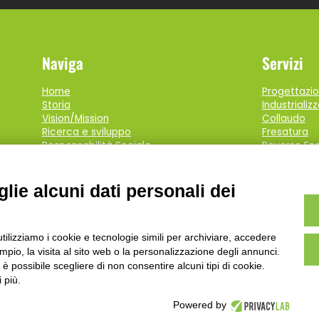
Naviga
Servizi
Home
Progettazi
Storia
Industrializ
Vision/Mission
Collaudo
Ricerca e sviluppo
Fresatura
Responsabilità Sociale
Reverse Eng
Codice etico
Certificazioni
Clienti
lie alcuni dati personali dei
Partner
News
Lavora con noi
utilizziamo i cookie e tecnologie simili per archiviare, accedere
Contatti
pio, la visita al sito web o la personalizzazione degli annunci.
Contributi pubblici
, è possibile scegliere di non consentire alcuni tipi di cookie.
 più.
Magreta di Formigine 41043 Modena | Italy - P.iva 03437740362 -
P
Powered by