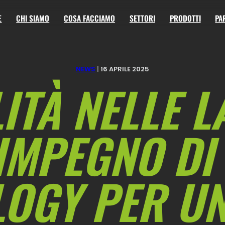
E
CHI SIAMO
COSA FACCIAMO
SETTORI
PRODOTTI
PA
NEWS
|
16 APRILE 2025
ITÀ NELLE 
’IMPEGNO DI
OGY PER U