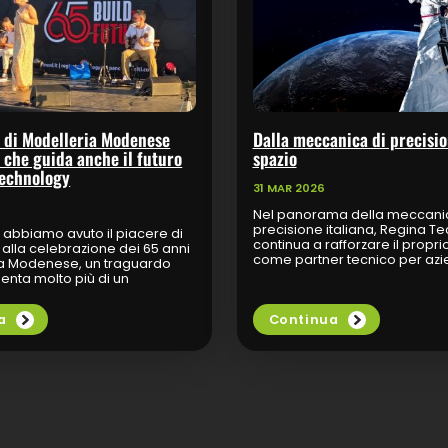
i di Modelleria Modenese
Dalla meccanica di precisio
 che guida anche il futuro
spazio
Technology
31 MAR 2026
Nel panorama della meccanic
precisione italiana, Regina T
 abbiamo avuto il piacere di
continua a rafforzare il propri
alla celebrazione dei 65 anni
come partner tecnico per az
ia Modenese, un traguardo
operano in ambiti ad alta com
enta molto più di un
Oggi la sfida...
o aziendale. Sessantacinque
ano...
a
Continua