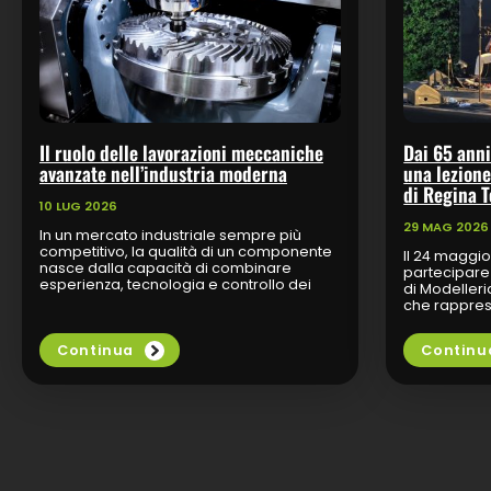
Il ruolo delle lavorazioni meccaniche
Dai 65 ann
avanzate nell’industria moderna
una lezione
di Regina 
10 LUG 2026
29 MAG 2026
In un mercato industriale sempre più
competitivo, la qualità di un componente
Il 24 maggio
nasce dalla capacità di combinare
partecipare 
esperienza, tecnologia e controllo dei
di Modeller
processi produttivi. Le lavorazioni
che rappres
meccaniche di precisione
anniversari
rappresentano...
anni raccont
Continua
Continu