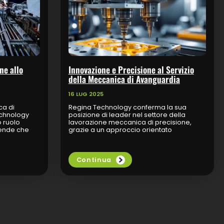
ne allo
Innovazione e Precisione al Servizio
della Meccanica di Avanguardia
16 LUG 2025
a di
Regina Technology conferma la sua
echnology
posizione di leader nel settore della
o ruolo
lavorazione meccanica di precisione,
iende che
grazie a un approccio orientato
plessità.
all’innovazione, alla qualità e alla
personalizzazione. L’azienda offre
un’ampia gamma...
Continua