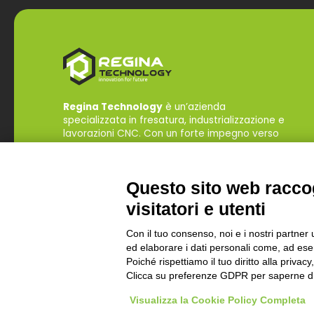
Regina Technology
è un’azienda
specializzata in fresatura, industrializzazione e
lavorazioni CNC. Con un forte impegno verso
l’innovazione e la qualità, offre soluzioni
personalizzate per rispondere alle esigenze del
mercato globale, garantendo efficienza e
Questo sito web raccog
precisione in ogni progetto.
visitatori e utenti
Con il tuo consenso, noi e i nostri partner 
ed elaborare i dati personali come, ad esem
Poiché rispettiamo il tuo diritto alla privacy
Clicca su preferenze GDPR per saperne di
© Copyright 2025
Regina Technology
Via S. Cabassi n.25 - 
Visualizza la Cookie Policy Completa