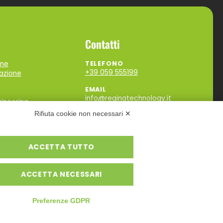
Contatti
one
TELEFONO
+39 059 555199
zazione
EMAIL
info@reginatechnology.it
ineering
Rifiuta cookie non necessari ✕
SOCIAL
ACCETTA TUTTO
ACCETTA NECESSARI
Preferenze GDPR
rivacy policy
-
Cookie policy
-
Credits