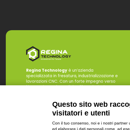
Regina Technology
è un’azienda
specializzata in fresatura, industrializzazione e
lavorazioni CNC. Con un forte impegno verso
l’innovazione e la qualità, offre soluzioni
personalizzate per rispondere alle esigenze del
mercato globale, garantendo efficienza e
Questo sito web raccog
precisione in ogni progetto.
visitatori e utenti
Con il tuo consenso, noi e i nostri partner 
ed elaborare i dati personali come, ad esem