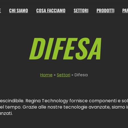
E
CHI SIAMO
COSA FACCIAMO
SETTORI
PRODOTTI
PA
DIFESA
Home
»
Settori
»
Difesa
mprescindibile. Regina Technology fornisce componenti e soluz
 tempo. Grazie alle nostre tecnologie avanzate, siamo in
anzati.