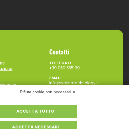
Contatti
one
TELEFONO
+39 059 555199
zazione
EMAIL
info@reginatechnology.it
ineering
Rifiuta cookie non necessari ✕
SOCIAL
ACCETTA TUTTO
ACCETTA NECESSARI