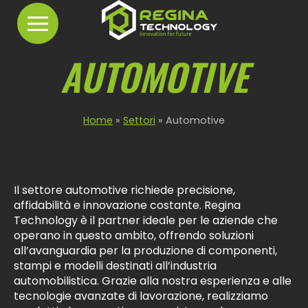
Regina
Technology
AUTOMOTIVE
HOME
Home
»
Settori
»
Automotive
CHI SIAMO
STORIA
Il settore automotive richiede precisione,
VISION/MISSION
affidabilità e innovazione costante. Regina
COSA FACCIAMO
RICERCA E SVILUPPO
Technology è il partner ideale per le aziende che
RESPONSABILITÀ SOCIALE
operano in questo ambito, offrendo soluzioni
PROGETTAZIONE
CODICE ETICO
all’avanguardia per la produzione di componenti,
INDUSTRIALIZZAZIONE
stampi e modelli destinati all’industria
SETTORI
FRESATURA
automobilistica. Grazie alla nostra esperienza e alle
COLLAUDO
tecnologie avanzate di lavorazione, realizziamo
REVERSE ENGINEERING